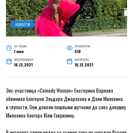
НОВОСТИ
НА ЧТЕНИЕ
ПРОСМОТРОВ
1 мин
518
ОПУБЛИКОВАНО
ОБНОВЛЕНО
16.12.2021
16.12.2021
Экс-участница «Comedy Woman» Екатерина Варнава
обвинила блогеров Эльдара Джарахова и Дани Милохина
в глупости. Они довели пошлыми шутками до слез девушку
Милохина блогера Юлю Гаврилину.
В интернет слили видео со съемок тура по городам России