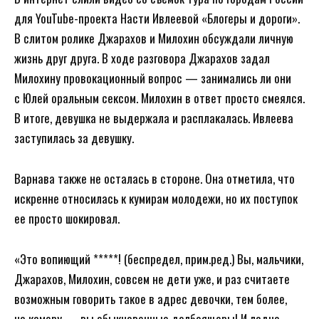
для YouTube-проекта Насти Ивлеевой «Блогеры и дороги».
В слитом ролике Джарахов и Милохин обсуждали личную
жизнь друг друга. В ходе разговора Джарахов задал
Милохину провокационный вопрос — занимались ли они
с Юлей оральным сексом. Милохин в ответ просто смеялся.
В итоге, девушка не выдержала и расплакалась. Ивлеева
заступилась за девушку.
Варнава также не осталась в стороне. Она отметила, что
искренне относилась к кумирам молодежи, но их поступок
ее просто шокировал.
«Это вопиющий *****! (беспредел, прим.ред.) Вы, мальчики,
Джарахов, Милохин, совсем не дети уже, и раз считаете
возможным говорить такое в адрес девочки, тем более,
на камеру — вы обыкновенные долбоящеры! И ладно,