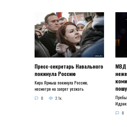
Пресс-секретарь Навального
МВД 
покинула Россию
неже
коми
Кира Ярмыш покинула Россию,
пошу
несмотря на запрет уезжать
Пребы
0
2.1к.
Идрак
0