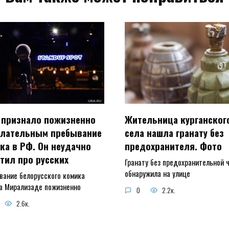
признало пожизненно
Жительница курганског
лательным пребывание
села нашла гранату без
ка в РФ. Он неудачно
предохранителя. Фото
тил про русских
Гранату без предохранительной 
обнаружила на улице
вание белорусского комика
а Мирализаде пожизненно
0
2.2к.
2.6к.