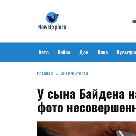
Перейти
к
содержанию
Н
Авто
Война
Дом
Кино
Культура
ГЛАВНАЯ
»
ЗНАМЕНИТОСТИ
У сына Байдена 
фото несовершен