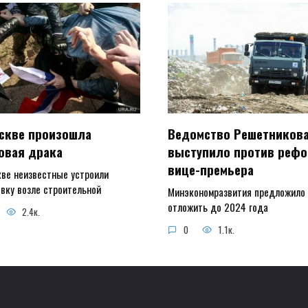
скве произошла
Ведомство Решетников
овая драка
выступило против реф
вице-премьера
кве неизвестные устроили
вку возле строительной
Минэкономразвития предложило
отложить до 2024 года
2.4к.
0
1.1к.