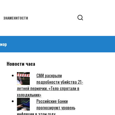
ЗНАМЕНИТОСТИ
мор
Новости часа
СМИ раскрыли
подробности убийства 21-
летней пермячки. «Тело спрятали в
холодильник»
Российские банки
прогнозируют уровень
инфляции в этом году