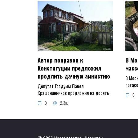
Автор поправок к
В Мо
Конституции предложил
масс
продлить дачную амнистию
В Мос
потасо
Депутат Госдумы Павел
Крашенинников предложил на десять
0
0
2.3к.