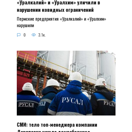
«Уралкалий» и «Уралхим» уличили в
нарушении ковидных ограничений
Пермские предприятия «Уралкалий» и «Уралхим»
нарушили
0
3.1к.
СМИ: тело топ-менеджера компании
Дерипаски нашла домработница